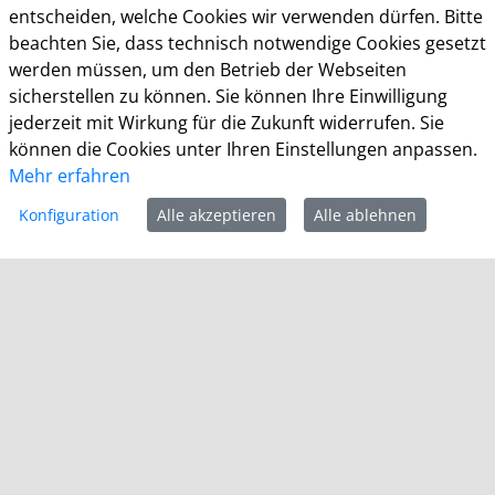
KDN Demo Kommunalportal
entscheiden, welche Cookies wir verwenden dürfen. Bitte
beachten Sie, dass technisch notwendige Cookies gesetzt
werden müssen, um den Betrieb der Webseiten
KDN – Dachverband kommunaler IT-Dienstleister
sicherstellen zu können. Sie können Ihre Einwilligung
Brigitte Schlemminger
jederzeit mit Wirkung für die Zukunft widerrufen. Sie
Mühlenstr. 51
können die Cookies unter Ihren Einstellungen anpassen.
53721 Siegburg
Mehr erfahren
E-Mail: datenschutz@kdn.de
Konfiguration
Alle akzeptieren
Alle ablehnen
Allgemeine Öffnungszeiten Stadthaus KDN-
Testkommune
Montag - Freitag: 08:30 - 12:30 Uhr
Montag - Donnerstag: 14:00 - 16:00 Uhr
Impressum
Datenschutz
Barrierefreiheit
Kontakt