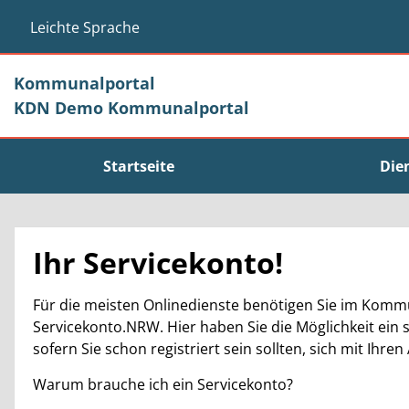
Zum Header
Zum Hauptinhalt
Zum Footer
Zum Hauptinhalt springen
Leichte Sprache
Kommunalportal
KDN Demo Kommunalportal
Startseite
Die
Ihr Servicekonto!
Für die meisten Onlinedienste benötigen Sie im Kommu
Servicekonto.NRW. Hier haben Sie die Möglichkeit ein 
sofern Sie schon registriert sein sollten, sich mit Ih
Warum brauche ich ein Servicekonto?