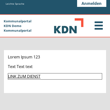
Zum Header
Zum Hauptinhalt
Zum Footer
Anmelden
Zum Hauptinhalt springen
Leichte Sprache
Kommunalportal
KDN Demo
Kommunalportal
Lorem Ipsum 123
Text Text text
LINK ZUM DIENST