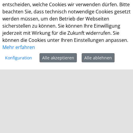
KDN Demo Kommunalportal
entscheiden, welche Cookies wir verwenden dürfen. Bitte
beachten Sie, dass technisch notwendige Cookies gesetzt
werden müssen, um den Betrieb der Webseiten
KDN – Dachverband kommunaler IT-Dienstleister
sicherstellen zu können. Sie können Ihre Einwilligung
Brigitte Schlemminger
jederzeit mit Wirkung für die Zukunft widerrufen. Sie
Mühlenstr. 51
können die Cookies unter Ihren Einstellungen anpassen.
53721 Siegburg
Mehr erfahren
E-Mail: datenschutz@kdn.de
Konfiguration
Alle akzeptieren
Alle ablehnen
Allgemeine Öffnungszeiten Stadthaus KDN-
Testkommune
Montag - Freitag: 08:30 - 12:30 Uhr
Montag - Donnerstag: 14:00 - 16:00 Uhr
Impressum
Datenschutz
Barrierefreiheit
Kontakt