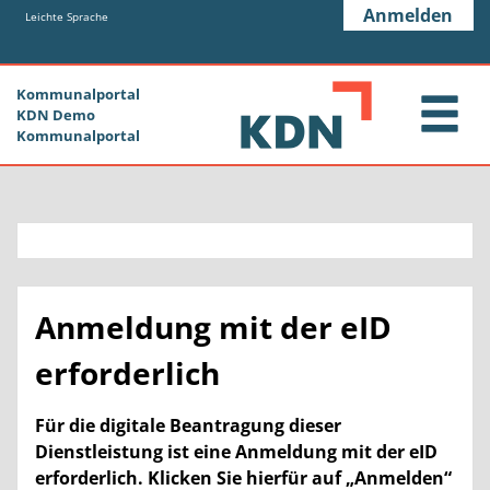
Zum Header
Zum Hauptinhalt
Zum Footer
Anmelden
Zum Hauptinhalt springen
Leichte Sprache
Kommunalportal
KDN Demo
Kommunalportal
Anmeldung mit der eID
erforderlich
Für die digitale Beantragung dieser
Dienstleistung ist eine Anmeldung mit der eID
erforderlich. Klicken Sie hierfür auf „Anmelden“