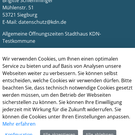
Brigitte Schlemminger
Mühlenstr. 51
53721 Siegburg
E-Mail: datenschutz@kdn.de
Allgemeine Öffnungszeiten Stadthaus KDN-
Testkommune
Montag - Freitag: 08:30 - 12:30 Uhr
Wir verwenden Cookies, um Ihnen einen optimalen
Montag - Donnerstag: 14:00 - 16:00 Uhr
Service zu bieten und auf Basis von Analysen unsere
Webseiten weiter zu verbessern. Sie können selbst
Impressum
entscheiden, welche Cookies wir verwenden dürfen. Bitte
Datenschutz
beachten Sie, dass technisch notwendige Cookies gesetzt
Barrierefreiheit
werden müssen, um den Betrieb der Webseiten
Kontakt
sicherstellen zu können. Sie können Ihre Einwilligung
jederzeit mit Wirkung für die Zukunft widerrufen. Sie
Cookie-Richtlinie
können die Cookies unter Ihren Einstellungen anpassen.
Mehr erfahren
Konfiguration
Alle akzeptieren
Alle ablehnen