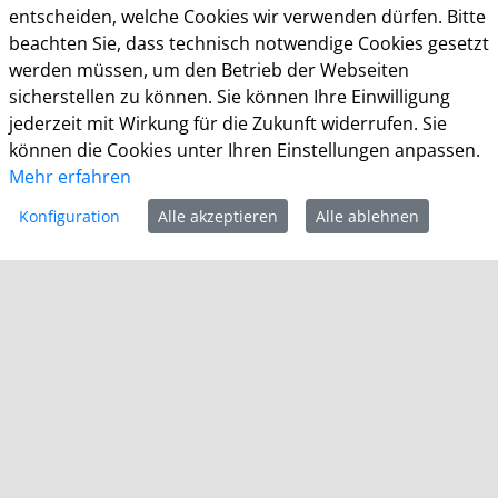
KDN Demo Kommunalportal
entscheiden, welche Cookies wir verwenden dürfen. Bitte
beachten Sie, dass technisch notwendige Cookies gesetzt
werden müssen, um den Betrieb der Webseiten
KDN – Dachverband kommunaler IT-Dienstleister
sicherstellen zu können. Sie können Ihre Einwilligung
Brigitte Schlemminger
jederzeit mit Wirkung für die Zukunft widerrufen. Sie
Mühlenstr. 51
können die Cookies unter Ihren Einstellungen anpassen.
53721 Siegburg
Mehr erfahren
E-Mail: datenschutz@kdn.de
Konfiguration
Alle akzeptieren
Alle ablehnen
Allgemeine Öffnungszeiten Stadthaus KDN-
Testkommune
Montag - Freitag: 08:30 - 12:30 Uhr
Montag - Donnerstag: 14:00 - 16:00 Uhr
Impressum
Datenschutz
Barrierefreiheit
Kontakt