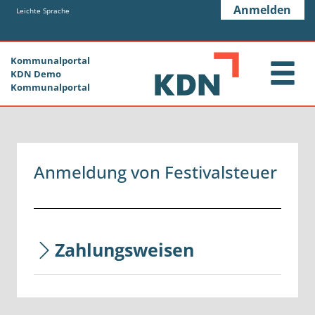
Zum Header
Zum Hauptinhalt
Zum Footer
Anmelden
Zum Hauptinhalt springen
Leichte Sprache
Kommunalportal
KDN Demo
Kommunalportal
Anmeldung von Festivalsteuer
Zahlungsweisen